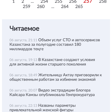
257
1
2
...
254
255
256
258
259
260
...
264
265
Читаемое
Объем услуг СТО и автосервисов
06 августа, 21:11
Казахстана за полугодие составил 180
миллиардов теңге
В Казахстане создают условия
06 августа, 19:13
для активной жизни старшего поколения
Жительницу Актау приговорили к
06 августа, 18:49
общественным работам за избиение знакомой
Видео экстрадиции блогера
06 августа, 20:07
Кайсара Камзы опубликовала Генпрокуратура
Названы параметры
06 августа, 22:13
привлекательной женской фигуры