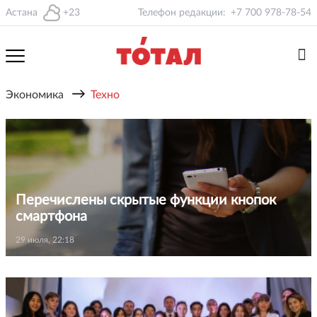
Астана
+23
Телефон редакции:
+7 700 978-78-54
→
Экономика
Техно
Перечислены скрытые функции кнопок
смартфона
29 июля, 22:18