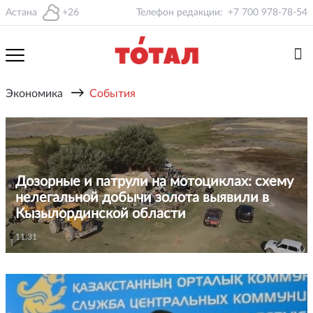
Астана
+26
Телефон редакции:
+7 700 978-78-54
→
Экономика
События
Дозорные и патрули на мотоциклах: схему
нелегальной добычи золота выявили в
Кызылординской области
11:31