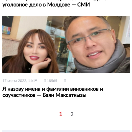
уголовное дело в Молдове — СМИ
17 марта 2022, 11:19
18565
Я назову имена и фамилии виновников и
соучастников — Баян Максаткызы
1
2