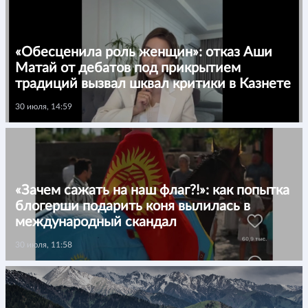
«Обесценила роль женщин»: отказ Аши
Матай от дебатов под прикрытием
традиций вызвал шквал критики в Казнете
30 июля, 14:59
«Зачем сажать на наш флаг?!»: как попытка
блогерши подарить коня вылилась в
международный скандал
30 июля, 11:58