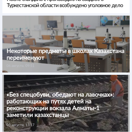
Туркестанской области возбуждено уголовное дело
Некоторые предметы в школах Казахстана
переименуют
06 августа, 09:51
«Без спецобуви, обедают на лавочках»:
работающих на путях детей на
реконструкции вокзала Алматы-1
заметили казахстанцы
03 августа, 13:17