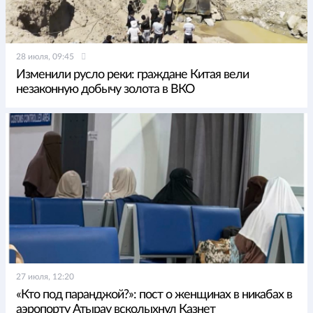
28 июля, 09:45
Изменили русло реки: граждане Китая вели
незаконную добычу золота в ВКО
27 июля, 12:20
«Кто под паранджой?»: пост о женщинах в никабах в
аэропорту Атырау всколыхнул Казнет