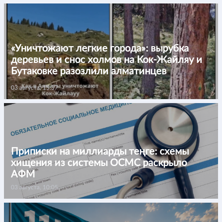
«Уничтожают легкие города»: вырубка
деревьев и снос холмов на Кок-Жайляу и
Бутаковке разозлили алматинцев
03 августа, 15:37
Приписки на миллиарды теңге: схемы
хищения из системы ОСМС раскрыло
АФМ
03 августа, 10:05