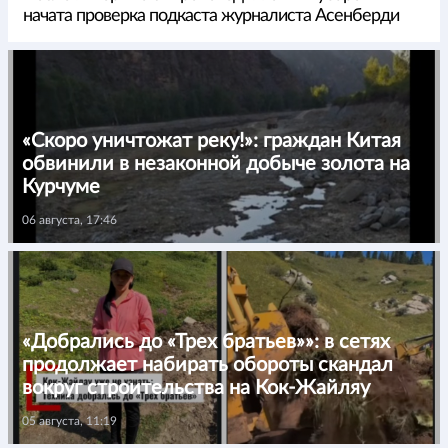
начата проверка подкаста журналиста Асенберди
«Скоро уничтожат реку!»: граждан Китая
обвинили в незаконной добыче золота на
Курчуме
06 августа, 17:46
«Добрались до «Трех братьев»»: в сетях
продолжает набирать обороты скандал
вокруг строительства на Кок-Жайляу
05 августа, 11:19