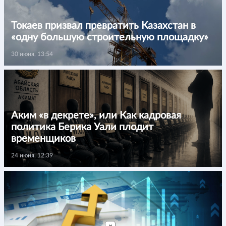
Токаев призвал превратить Казахстан в
«одну большую строительную площадку»
30 июня, 13:54
Аким «в декрете», или Как кадровая
политика Берика Уали плодит
временщиков
24 июня, 12:39