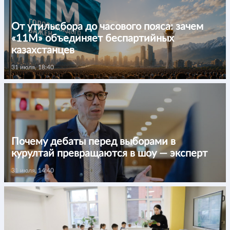
От утильсбора до часового пояса: зачем
«11М» объединяет беспартийных
казахстанцев
31 июля, 18:40
Почему дебаты перед выборами в
курултай превращаются в шоу — эксперт
31 июля, 14:40