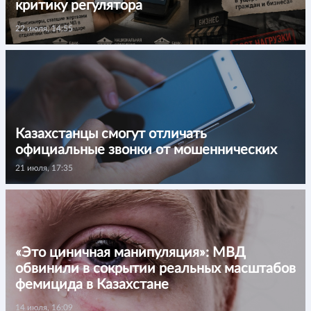
критику регулятора
22 июля, 14:55
Казахстанцы смогут отличать
официальные звонки от мошеннических
21 июля, 17:35
«Это циничная манипуляция»: МВД
обвинили в сокрытии реальных масштабов
фемицида в Казахстане
14 июля, 16:09