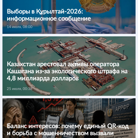
Выборы в Құрылтай-2026:
информационное сообщение
14 июля, 08:00
Казахстан арестовал активы оператора
Кашагана из-за экологического штрафа на
4,8 миллиарда долларов
25 июля, 00:38
Баланс интересов: почему единый QR-код
и борьба с мошенничеством вызвали