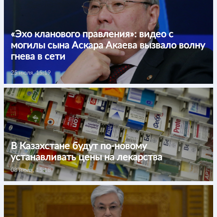
«Эхо кланового правления»: видео с
могилы сына Аскара Акаева вызвало волну
гнева в сети
25 июля, 15:19
В Казахстане будут по-новому
устанавливать цены на лекарства
08 июля, 15:18